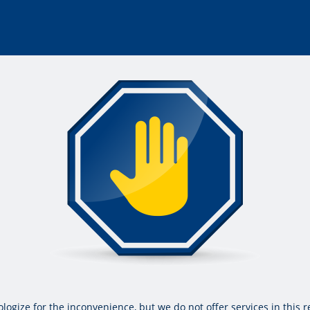
logize for the inconvenience, but we do not offer services in this r