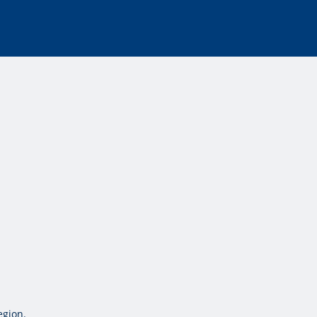
egion.